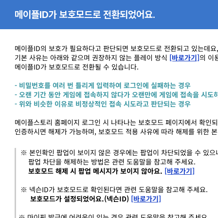
메이플ID가 보호모드로 전환되었어요.
메이플ID의 보호가 필요하다고 판단되면 보호모드로 전환되고 있는데요
기본 사유는 아래와 같으며
권장하지 않는 플레이 방식
[바로가기]
의
이
메이플ID가 보호모드로 전환될 수 있습니다.
-
비밀번호를
여러
번
틀리게
입력하여
로그인에
실패하는
경우
-
오랜
기간
동안
게임에
접속하지
않다가
오랜만에
게임에
접속을
시도
-
위와
비슷한
이유로
비정상적인
접속
시도라고
판단되는
경우
메이플스토리 홈페이지 로그인 시 나타나는
보호모드 페이지에서
확인되
인증하시면 해제가 가능하며,
보호모드 적용 사유에 따라 해제를 위한 본
※ 본인확인 팝업이 보이지 않은 경우에는 팝업이 차단되었을 수 있으
팝업 차단을 해제하는 방법은 관련 도움말을 참고해 주세요.
보호모드 해제 시 팝업 메시지가 보이지 않아요.
[바로가기]
※ 넥슨ID가 보호모드로 확인된다면 관련 도움말을 참고해 주세요.
보호모드가 설정되었어요.(넥슨ID)
[바로가기]
※ 마이핀 발급에 어려움이 있는 경우 관련 도움말을 참고해 주세요.