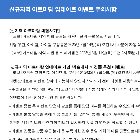
신규지역 아트마람 업데이트 이벤트 주의사항
[
신지역 아트마람 체험하기
!]
- [
코보
]
아트마람 지역 체험 큐브는 캐릭터 단위 우편으로 지급되며
,
해당 우편
,
아이템
,
아이템 구성품은
2025
년
8
월
14
일
(
목
)
오전
9
시
59
분에 자동
- [
코보
]
아트마람 지역 지원 큐브 아이템은
2025
년
8
월
14
일
(
목
)
오전
9
시
59
분에
[
신규지역 아트마람 업데이트 기념
,
넥슨캐시
&
경품 추첨 이벤트
]
- [
코보
]
추첨권 교환 티켓 아이템 및 구성품은
2025
년
8
월
14
일
(
목
)
오전
9
시
59
분
티켓 상태로는 이벤트 참여에 가능하지 않으니 삭제되기 전에 티켓을 사용하셔
-
추첨권은
2025
년
8
월
14
일
(
목
)
오전
9
시
59
분에 자동 삭제되기까지 캐릭터 인
이벤트에 정상 참여 가능한 점 유의바랍니다
.
-
이벤트 종료 후 이벤트 당첨자 발표를 통해 당첨 여부를 확인하실 수 있으며 
-
이벤트 물품 발송을 위해 배송 정보
(
이름
,
연락처 등
)
을 제공해 주셔야 하며
,
당첨된 계정 정보와 수령자의 정보가 일치하지 않을 경우 당첨 취소될 수 있습
-
이벤트 경품은 상품 수급 불가 등 부득이한 경우 동일 가치의 다른 경품으로 
-
만
14
세 미만은 반드시 법정대리인 동의가 필요합니다
.