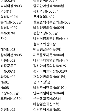
상No02남
설날한복No02여
숙녀의상No03
향교단아한복No04남
의상(남)
공항의상No06남
의상No02남
무제의복No02
동의상No03남
할로윈백작부인의상No03
의상No02여
바람양궁의상No02여
복No07여
공항의상No05남
야자수
바람석양의연인의상(남)
철벽의화신의상
헤어No03
탱글탱글문어옷(여)
장식리본No05
끼로롱토끼옷No04여
카봉No03
바람바다의연인의상(남)
깨비장군투구
펑키아이돌의상No02여
어No06남
펑키아이돌의상No01여
과자No02
호랑이반의상No01(남)
No01
궁녀의상'금
No08
바람추석한복No01(여)
의상No03남
안추워털야상No04여
즈의상No06여
운동회교복No03남
포
바람검은귀신소복
정장No05
신랑의턱시도No01