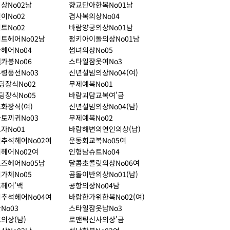
상No02남
향교단아한복No01남
이No02
겸사복의상No04
트No02
바람양궁의상No01남
트헤어No02남
펑키아이돌의상No01남
헤어No04
썸녀의상No05
카봉No06
스타일잠옷여No3
령풍선No03
신년설빔의상No04(여)
딩장식No02
무제예복No01
딩장식No05
바람괴담교복여'금
화장식(여)
신년설빔의상No04(남)
토끼귀No03
무제예복No02
자No01
바람해변의연인의상(남)
추석헤어No02여
운동회교복No05여
헤어No02여
인형남슈트No04
즈헤어No05남
달콤초콜릿의상No06여
가체No05
곰돌이반의상No01(남)
헤어'백
공항의상No04남
추석헤어No04여
바람한가위한복No02(여)
No03
스타일잠옷남No3
의상(남)
로맨틱신사의상'금