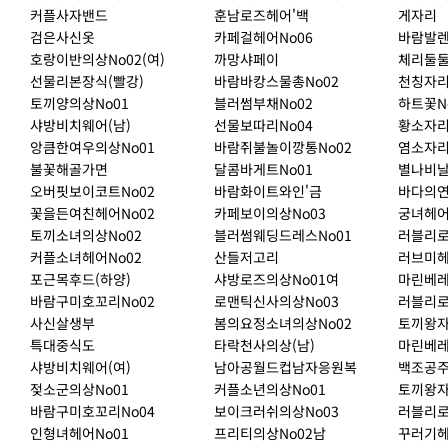
커플사자밴드
훈남로즈헤어'백
게자리
검은사신옷
카페걸헤어No06
바람발
호랑이반의상No02(여)
까망샤페이
체리둘둘
선물리본장식(빨강)
바람바캉스물총No02
천칭자
토끼양의상No01
블러썸부채No02
하트꽃N
샤방비치웨어(남)
선물보따리No04
황소자
앙큼한여우의상No01
바람쥐불놀이깡통No02
염소자
불꽃해골가면
달콤바게트No01
별나비날
오버핏보이코트No02
바람화이트와인'금
바다의연
꽃을든여친헤어No02
카페보이의상No03
궁녀헤어
토끼소녀의상No02
블러썸웨딩드레스No01
러블리로
커플소녀헤어No02
산들저고리
러브미헤
포근목후드(하양)
샤방로즈의상No01여
마린베레
바람구미호꼬리No02
로맨틱신사의상No03
러블리로
사신살생부
봄의요정소녀의상No02
토끼왕자
특대중식도
타락천사의상(남)
마린베레
샤방비치웨어(여)
남아공월드컵남자응원복
백조공주
젖소군의상No01
커플소년의상No01
토끼왕자
바람구미호꼬리No04
보이크러쉬의상No03
러블리로
인형녀헤어No01
프리티의상No02남
꾸러기헤