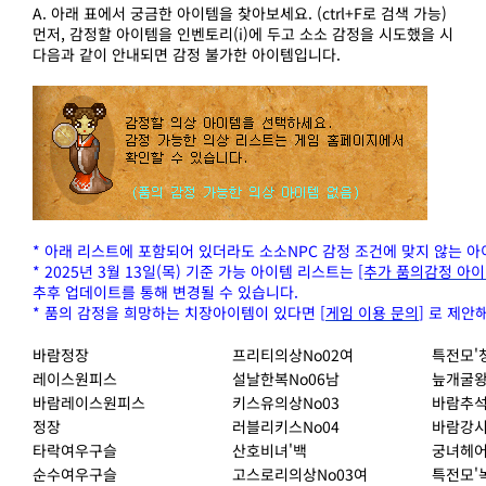
A. 아래 표에서 궁금한 아이템을 찾아보세요. (ctrl+F로 검색 가능)
먼저, 감정할 아이템을 인벤토리(i)에 두고 소소 감정을 시도했을 시
다음과 같이 안내되면 감정 불가한 아이템입니다.
* 아래 리스트에 포함되어 있더라도 소소NPC 감정 조건에 맞지 않는 아
* 2025년 3월 13일(목) 기준 가능 아이템 리스트는
[추가 품의감정 아이
추후 업데이트를 통해 변경될 수 있습니다.
* 품의 감정을 희망하는 치장아이템이 있다면 [
게임 이용 문의
] 로 제
바람정장
프리티의상No02여
특전모'
레이스원피스
설날한복No06남
늪개굴
바람레이스원피스
키스유의상No03
바람추석
정장
러블리키스No04
바람강
타락여우구슬
산호비녀'백
궁녀헤어
순수여우구슬
고스로리의상No03여
특전모'