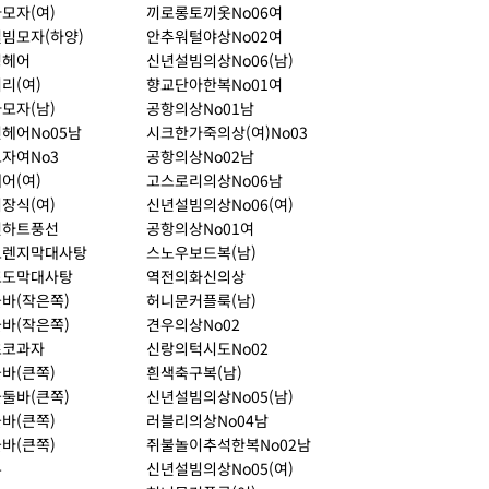
모자(여)
끼로롱토끼옷No06여
빔모자(하양)
안추워털야상No02여
령헤어
신년설빔의상No06(남)
리(여)
향교단아한복No01여
모자(남)
공항의상No01남
헤어No05남
시크한가죽의상(여)No03
자여No3
공항의상No02남
어(여)
고스로리의상No06남
장식(여)
신년설빔의상No06(여)
전하트풍선
공항의상No01여
오렌지막대사탕
스노우보드복(남)
포도막대사탕
역전의화신의상
바(작은쪽)
허니문커플룩(남)
바(작은쪽)
견우의상No02
초코과자
신랑의턱시도No02
바(큰쪽)
흰색축구복(남)
둘바(큰쪽)
신년설빔의상No05(남)
바(큰쪽)
러블리의상No04남
바(큰쪽)
쥐불놀이추석한복No02남
유
신년설빔의상No05(여)