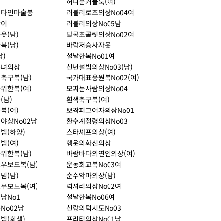
허니문커플룩(여)
렌타인마술봉
러블리로즈의상No04여
망이
러블리의상No05남
옷(남)
달콤초콜릿의상No02여
복(남)
바람저승사자옷
남)
설날한복No01여
숙녀의상
신년설빔의상No03(남)
축구복(남)
국가대표응원복No02(여)
위한복(여)
모찌눈사람의상No04
(남)
흰색축구복(여)
복(여)
뽀짝피그여자의상No01
야상No02남
환수계정령의상No03
빔(하양)
스타셰프의상(여)
빔(여)
행운의화신의상
위한복(남)
바람바다의연인의상(여)
우보드복(남)
운동회교복No03여
빔(남)
순수악마의상(남)
우보드복(여)
럭셔리의상No02여
남No1
설날한복No06여
No02남
신랑의턱시도No03
빔(회색)
프리티의상No01남