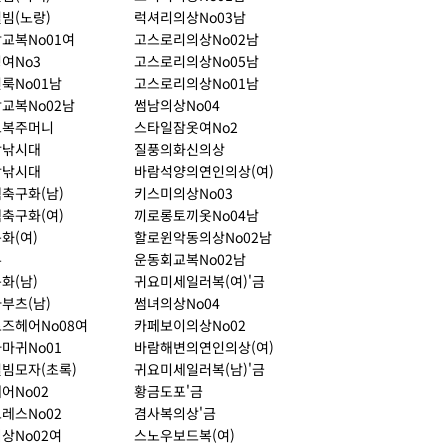
빔(노랑)
럭셔리의상No03남
교복No01여
고스로리의상No02남
여No3
고스로리의상No05남
룩No01남
고스로리의상No01남
교복No02남
썸남의상No04
그복주머니
스타일잠옷여No2
탕낚시대
질풍의화신의상
탕낚시대
바람석양의연인의상(여)
축구화(남)
키스미의상No03
축구화(여)
끼로롱토끼옷No04남
화(여)
할로윈악동의상No02남
두
운동회교복No02남
화(남)
귀요미세일러복(여)'금
부츠(남)
썸녀의상No04
즈헤어No08여
카페보이의상No02
마귀No01
바람해변의연인의상(여)
빔모자(초록)
귀요미세일러복(남)'금
어No02
황금도포'금
레스No02
겸사복의상'금
상No02여
스노우보드복(여)