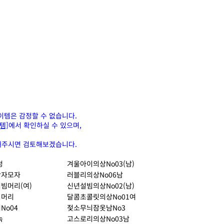
이템은 감정할 수 없습니다.
템]
에서 확인하실 수 있으며,
안해주시면 검토해보겠습니다.
청
겨울아이의상No03(남)
왕자모자
러블리의상No06남
빔머리(여)
신년설빔의상No02(남)
시머리
달콤초콜릿의상No01여
No04
젖소무늬잠옷남No3
녹
고스로리의상No03남