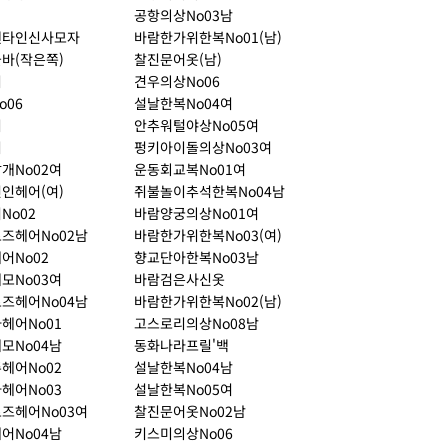
공항의상No03남
렌타인신사모자
바람한가위한복No01(남)
바(작은쪽)
찰진문어옷(남)
리
견우의상No06
o06
설날한복No04여
리
안추워털야상No05여
리
펑키아이돌의상No03여
개No02여
운동회교복No01여
인헤어(여)
쥐불놀이추석한복No04남
No02
바람양궁의상No01여
즈헤어No02남
바람한가위한복No03(여)
어No02
향교단아한복No03남
모No03여
바람검은사신옷
즈헤어No04남
바람한가위한복No02(남)
헤어No01
고스로리의상No08남
모No04남
동화나라프릴'백
헤어No02
설날한복No04남
헤어No03
설날한복No05여
즈헤어No03여
찰진문어옷No02남
어No04남
키스미의상No06