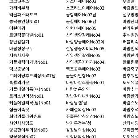
코코넛주스
키스미헤어No03
부엌칼
가리비부채
스포티보이헤어No02
바람발
먹물파스타포크
공항헤어No02남
절구방
콩닥쿵인형No01
공항헤어No06남
바람산타
어린아귀
인형녀헤어No05
한가위한
로맨틱꽃다발No01
신입생양갈래No04
추석빔(
장난감헬기
바람양궁헤어No02여
러블리
바람정장구두
신입생꽁지머리No05
바람흰색
저승사자옷
신입생양갈래No05
바람한가
커플캐릭터가방No01
신입생꽁지머리No04
할로윈옷
먹보뚱냥이
백조공주헤어No03
바람축구
트레이닝후드의상No07남
곰돌이인형No02
안추워털
흑룡의기운
바람바캉스물총No01
토끼유설
커플데일리룩(여)No01
바람붉은와인
바람추석
토끼소년의상No01
장난감미니카No01
바람한가
커플데일리룩(남)No01
바람닝겔'금
바람스노
집돌이속옷
카페걸의상No03
바람추석
희망의플라워슈트
꽃을든남친의상No01
바람스노
샤인차사명도
남자특전복'청
산타패딩
앙큼한여우의상No03
김장남의상No01
꼬까한복
벚꽃장식No02
김장녀의상No01
토끼유설