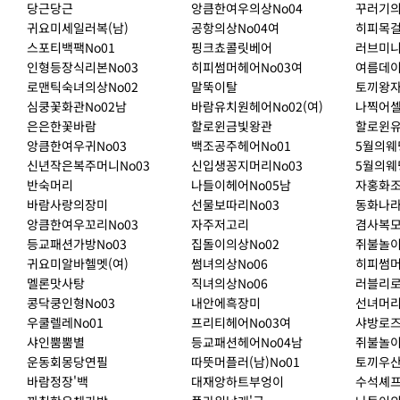
당근당근
앙큼한여우의상No04
꾸러기의
귀요미세일러복(남)
공항의상No04여
히피목걸
스포티백팩No01
핑크쵸콜릿베어
러브미니
인형등장식리본No03
히피썸머헤어No03여
여름데이
로맨틱숙녀의상No02
말뚝이탈
토끼왕자
심쿵꽃화관No02남
바람유치원헤어No02(여)
나찍어셀
은은한꽃바람
할로윈금빛왕관
할로윈유
앙큼한여우귀No03
백조공주헤어No01
5월의웨
신년작은복주머니No03
신입생꽁지머리No03
5월의웨
반숙머리
나들이헤어No05남
자홍화조
바람사랑의장미
선물보따리No03
동화나라
앙큼한여우꼬리No03
자주저고리
겸사복모
등교패션가방No03
집돌이의상No02
쥐불놀이
귀요미알바헬멧(여)
썸녀의상No06
히피썸머
멜론맛사탕
직녀의상No06
러블리로
콩닥쿵인형No03
내안에흑장미
선녀머리
우쿨렐레No01
프리티헤어No03여
샤방로즈
샤인뿜뿜별
등교패션헤어No04남
쥐불놀이
운동회몽당연필
따뜻머플러(남)No01
토끼우산
바람정장'백
대재앙하트부엉이
수석셰프