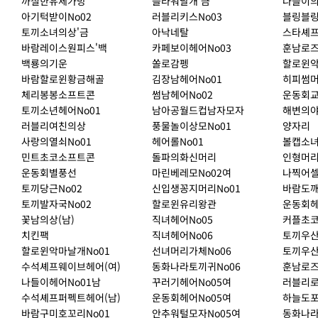
까칠한유체가방
플라워날개'금
나들이의
아기턱받이No02
러블리키스No03
블링블링
토끼소녀의상'금
아낙네탈
스타셰프
바람레이스원피스'백
카페보이헤어No03
훈남로즈
백룡의기운
쏠로감펭
할로윈악
바람할로윈황금해골
김장남헤어No01
히피썸머
체리봉봉소프트콘
썸남헤어No02
운동회교
토끼소년헤어No01
남아공월드컵남자모자
해변의
러블리여친의상
풍물놀이상모No01
양자리
사랑의열쇠No01
헤어롤No01
볼캡소녀
민트초코소프트콘
돌파의화신머리
인형머리
운동회별풍선
마린베레모No02여
나찍어셀
토끼당근No02
신입생꽁지머리No01
바람도
토끼발자국No02
할로윈유리왕관
운동회헤
꽃남의상(남)
직녀헤어No05
커플초코
치킨팩
직녀헤어No06
토끼우산
할로윈악마날개No01
선녀머리가체No06
토끼우산
수석셰프웨이브헤어(여)
동화나라토끼귀No06
훈남로즈
나들이헤어No01남
꾸러기헤어No05여
러블리로
수석셰프퍼펙트헤어(남)
운동회헤어No05여
하늘도
바람구미호꼬리No01
안추워털모자No05여
동화나라