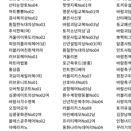
산타눈망토No04
핫엣지룩No01여
토끼유설
하트뿅뿅No02
명문사립교복No01여
바람괴담
겸사복의상No02
붉은사신옷
산타패딩
훤칠한늑대의상No03
바람괴담교복No03남
등교패션
추석한복(여)
토끼소년의상'금
바람괴담
겨울아이목도리No02
명문사립교복No03남
뽀짝피
희망의플라워헤어(남)
신년설빔의상No03(여)
달콤사
러블리여친흰색카라
훤칠한늑대의상No04
민트사
러브유헤어No01
겨울리본
바람흰색
하트마법봉
포근목후드(분홍)
바람흰색
홍삼즙
민트캔디베어
바람축구
귀요미세일러복(여)
러블리키스No07
정장구
러브유니트No01
산호비녀No05
바람축구
오버핏걸코트No01
공항헤어No05남
바람산타
심쿵데이트의상No02여
환수계정령등불No01
러블리로
바람사각수영복
신년작은복주머니No04
사랑의까
오징어모자
러블리키스No09
토끼유설
심쿵꽃화관No02여
마린베레모No02남
김장남헤
블레스공주헤어No02
프리티헤어No02여
인형녀드
아메리카노
동화나라늑대머리No04
꾸러기의