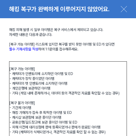
해킹 복구가 완벽하게 이루어지지 않았어요.
해킹 피해 발생 시 일부 아이템은 복구 서비스에서 제외되고 있습니다.
자세한 내용은 다음과 같습니다.
[복구 가능 아이템] 리스트에 있지만 복구를 받지 못한 아이템 및 ED가 있다면
필수 기재사항을 작성
하여 1:1문의를 접수해주세요.
[복구 가능 아이템]
- 캐릭터가
인벤토리에 소지
하던 아이템 및 ED
- 캐릭터가
장착 중
이었던 아이템
- 캐릭터의
펫 인벤토리에 소지
하던 아이템
-
개인은행에 보관
하던 아이템
- 기타 (게임 내에 존재하거나, 데이터 등의 객관적인 자료를 확인할 수 있는 경우)
[복구 불가 아이템]
- 기간제 아이템
- 해킹 가해자가 접속 후 획득한 아이템 및 ED
-
캐시샵 보관함에 보관 중
이던 아이템
-
공용은행/길드창고에 보관 중
이던 아이템 및 ED
- 피해 이전에
대리상점에 판매 등록되었거나 판매가 완료
된 아이템
- 기타 (캐릭터가 삭제되었거나, 객관적인 자료를 확인 할 수 없는 경우)